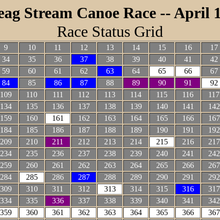
ag Stream Canoe Race -- April 1
Race Status Grid
9
10
11
12
13
14
15
16
17
34
35
36
37
38
39
40
41
42
59
60
61
62
63
64
65
66
67
84
85
86
87
88
89
90
91
92
109
110
111
112
113
114
115
116
117
134
135
136
137
138
139
140
141
142
159
160
161
162
163
164
165
166
167
184
185
186
187
188
189
190
191
192
209
210
211
212
213
214
215
216
217
234
235
236
237
238
239
240
241
242
259
260
261
262
263
264
265
266
267
284
285
286
287
288
289
290
291
292
309
310
311
312
313
314
315
316
317
334
335
336
337
338
339
340
341
342
359
360
361
362
363
364
365
366
367