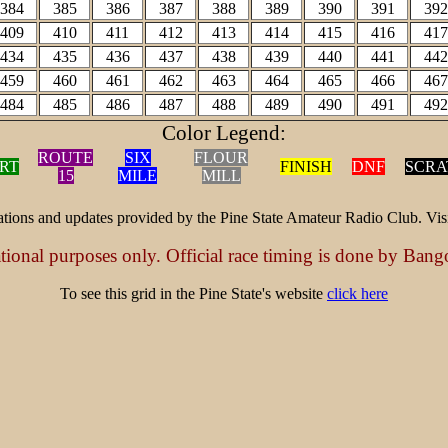
384
385
386
387
388
389
390
391
392
409
410
411
412
413
414
415
416
417
434
435
436
437
438
439
440
441
442
459
460
461
462
463
464
465
466
467
484
485
486
487
488
489
490
491
492
Color Legend:
ROUTE
SIX
FLOUR
RT
FINISH
DNF
SCRA
15
MILE
MILL
ions and updates provided by the Pine State Amateur Radio Club. Visit
ational purposes only. Official race timing is done by Bang
To see this grid in the Pine State's website
click here