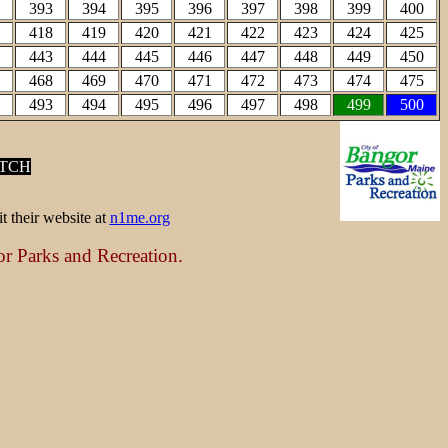
393
394
395
396
397
398
399
400
418
419
420
421
422
423
424
425
443
444
445
446
447
448
449
450
468
469
470
471
472
473
474
475
493
494
495
496
497
498
499
500
TCH
 their website at
n1me.org
or Parks and Recreation.