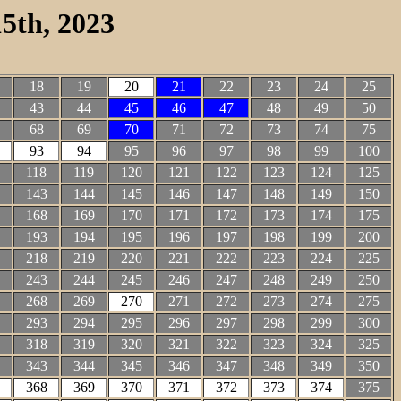
5th, 2023
18
19
20
21
22
23
24
25
43
44
45
46
47
48
49
50
68
69
70
71
72
73
74
75
93
94
95
96
97
98
99
100
118
119
120
121
122
123
124
125
143
144
145
146
147
148
149
150
168
169
170
171
172
173
174
175
193
194
195
196
197
198
199
200
218
219
220
221
222
223
224
225
243
244
245
246
247
248
249
250
268
269
270
271
272
273
274
275
293
294
295
296
297
298
299
300
318
319
320
321
322
323
324
325
343
344
345
346
347
348
349
350
368
369
370
371
372
373
374
375